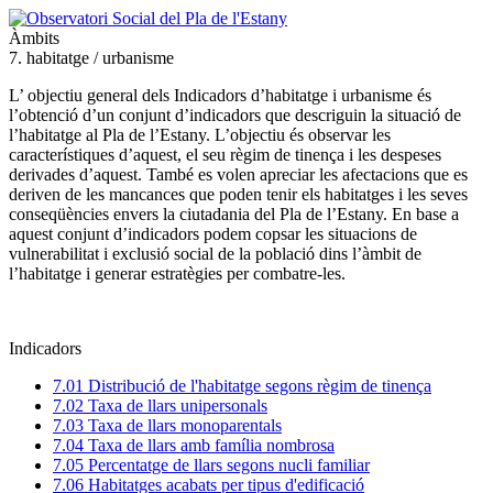
Àmbits
7. habitatge / urbanisme
L’ objectiu general dels Indicadors d’habitatge i urbanisme és
l’obtenció d’un conjunt d’indicadors que descriguin la situació de
l’habitatge al Pla de l’Estany. L’objectiu és observar les
característiques d’aquest, el seu règim de tinença i les despeses
derivades d’aquest. També es volen apreciar les afectacions que es
deriven de les mancances que poden tenir els habitatges i les seves
conseqüències envers la ciutadania del Pla de l’Estany. En base a
aquest conjunt d’indicadors podem copsar les situacions de
vulnerabilitat i exclusió social de la població dins l’àmbit de
l’habitatge i generar estratègies per combatre-les.
Indicadors
7.01 Distribució de l'habitatge segons règim de tinença
7.02 Taxa de llars unipersonals
7.03 Taxa de llars monoparentals
7.04 Taxa de llars amb família nombrosa
7.05 Percentatge de llars segons nucli familiar
7.06 Habitatges acabats per tipus d'edificació