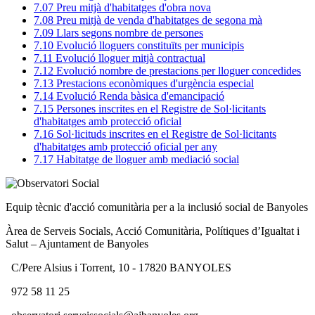
7.07 Preu mitjà d'habitatges d'obra nova
7.08 Preu mitjà de venda d'habitatges de segona mà
7.09 Llars segons nombre de persones
7.10 Evolució lloguers constituïts per municipis
7.11 Evolució lloguer mitjà contractual
7.12 Evolució nombre de prestacions per lloguer concedides
7.13 Prestacions econòmiques d'urgència especial
7.14 Evolució Renda bàsica d'emancipació
7.15 Persones inscrites en el Registre de Sol·licitants
d'habitatges amb protecció oficial
7.16 Sol·licituds inscrites en el Registre de Sol·licitants
d'habitatges amb protecció oficial per any
7.17 Habitatge de lloguer amb mediació social
Equip tècnic d'acció comunitària per a la inclusió social de Banyoles
Àrea de Serveis Socials, Acció Comunitària, Polítiques d’Igualtat i
Salut – Ajuntament de Banyoles
C/Pere Alsius i Torrent, 10 - 17820 BANYOLES
972 58 11 25