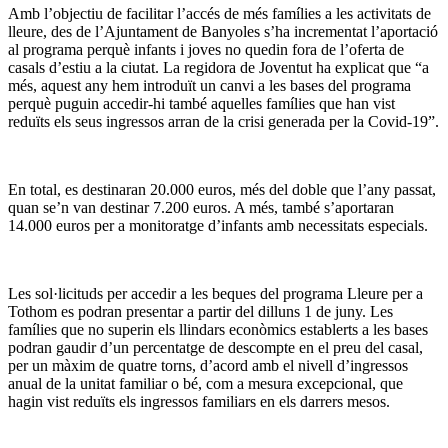
Amb l’objectiu de facilitar l’accés de més famílies a les activitats de
lleure, des de l’Ajuntament de Banyoles s’ha incrementat l’aportació
al programa perquè infants i joves no quedin fora de l’oferta de
casals d’estiu a la ciutat. La regidora de Joventut ha explicat que “a
més, aquest any hem introduït un canvi a les bases del programa
perquè puguin accedir-hi també aquelles famílies que han vist
reduïts els seus ingressos arran de la crisi generada per la Covid-19”.
En total, es destinaran 20.000 euros, més del doble que l’any passat,
quan se’n van destinar 7.200 euros. A més, també s’aportaran
14.000 euros per a monitoratge d’infants amb necessitats especials.
Les sol·licituds per accedir a les beques del programa Lleure per a
Tothom es podran presentar a partir del dilluns 1 de juny. Les
famílies que no superin els llindars econòmics establerts a les bases
podran gaudir d’un percentatge de descompte en el preu del casal,
per un màxim de quatre torns, d’acord amb el nivell d’ingressos
anual de la unitat familiar o bé, com a mesura excepcional, que
hagin vist reduïts els ingressos familiars en els darrers mesos.