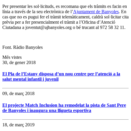
Per presentar les sol·licituds, es recomana que els tràmits es facin en
línia a través de la seu electrònica de l’
Ajuntament de Banyoles
. En
cas que no es pugui fer el tràmit telemàticament, caldrà sol·licitar cita
prèvia per a fer presencialment el tràmit a l’Oficina d’Atenció
Ciutadana a joventut@ajbanyoles.org o bé trucant al 972 58 32 11.
Font. Ràdio Banyoles
Més vistes
30, de gener 2018
El Pla de l’Estany disposa d’un nou centre per l’atenció a la
salut mental infantil i juvenil
09, de març 2018
El projecte Match Inclusion ha remodelat la pista de Sant Pere
de Banyoles i inaugura una lligueta esportiva
18, de març 2019