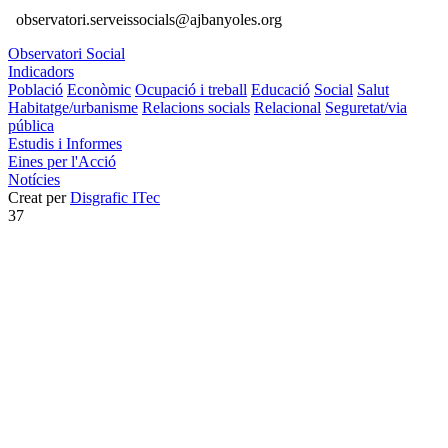
observatori.serveissocials@ajbanyoles.org
Observatori Social
Indicadors
Població
Econòmic
Ocupació i treball
Educació
Social
Salut
Habitatge/urbanisme
Relacions socials
Relacional
Seguretat/via
pública
Estudis i Informes
Eines per l'Acció
Notícies
Creat per
Disgrafic ITec
37