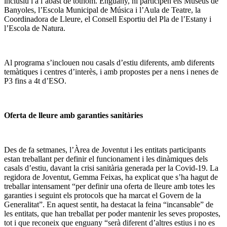
inclusiu i a l’abast de tothom. Enguany, hi participen els Museus de
Banyoles, l’Escola Municipal de Música i l’Aula de Teatre, la
Coordinadora de Lleure, el Consell Esportiu del Pla de l’Estany i
l’Escola de Natura.
Al programa s’inclouen nou casals d’estiu diferents, amb diferents
temàtiques i centres d’interès, i amb propostes per a nens i nenes de
P3 fins a 4t d’ESO.
Oferta de lleure amb garanties sanitàries
Des de fa setmanes, l’Àrea de Joventut i les entitats participants
estan treballant per definir el funcionament i les dinàmiques dels
casals d’estiu, davant la crisi sanitària generada per la Covid-19. La
regidora de Joventut, Gemma Feixas, ha explicat que s’ha hagut de
treballar intensament “per definir una oferta de lleure amb totes les
garanties i seguint els protocols que ha marcat el Govern de la
Generalitat”. En aquest sentit, ha destacat la feina “incansable” de
les entitats, que han treballat per poder mantenir les seves propostes,
tot i que reconeix que enguany “serà diferent d’altres estius i no es