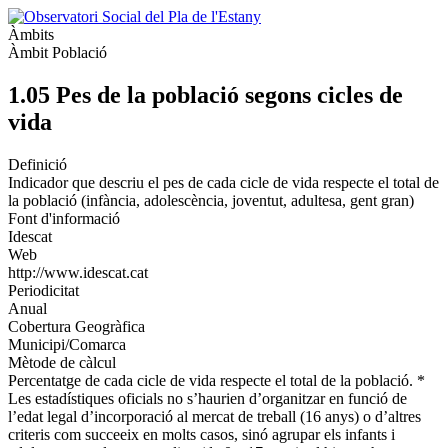
Àmbits
Àmbit Població
1.05 Pes de la població segons cicles de
vida
Definició
Indicador que descriu el pes de cada cicle de vida respecte el total de
la població (infància, adolescència, joventut, adultesa, gent gran)
Font d'informació
Idescat
Web
http://www.idescat.cat
Periodicitat
Anual
Cobertura Geogràfica
Municipi/Comarca
Mètode de càlcul
Percentatge de cada cicle de vida respecte el total de la població. *
Les estadístiques oficials no s’haurien d’organitzar en funció de
l’edat legal d’incorporació al mercat de treball (16 anys) o d’altres
criteris com succeeix en molts casos, sinó agrupar els infants i