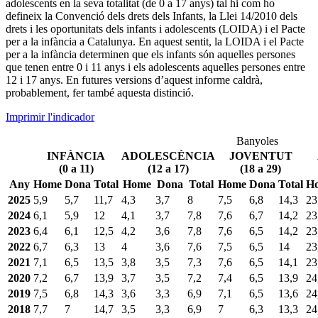
adolescents en la seva totalitat (de 0 a 17 anys) tal hi com ho
defineix la Convenció dels drets dels Infants, la Llei 14/2010 dels
drets i les oportunitats dels infants i adolescents (LOIDA) i el Pacte
per a la infància a Catalunya. En aquest sentit, la LOIDA i el Pacte
per a la infància determinen que els infants són aquelles persones
que tenen entre 0 i 11 anys i els adolescents aquelles persones entre
12 i 17 anys. En futures versions d’aquest informe caldrà,
probablement, fer també aquesta distinció.
Imprimir l'indicador
Banyoles
INFÀNCIA
ADOLESCÈNCIA
JOVENTUT
(0 a 11)
(12 a 17)
(18 a 29)
Any
Home
Dona
Total
Home
Dona
Total
Home
Dona
Total
H
2025
5,9
5,7
11,7
4,3
3,7
8
7,5
6,8
14,3
23
2024
6,1
5,9
12
4,1
3,7
7,8
7,6
6,7
14,2
23
2023
6,4
6,1
12,5
4,2
3,6
7,8
7,6
6,5
14,2
23
2022
6,7
6,3
13
4
3,6
7,6
7,5
6,5
14
23
2021
7,1
6,5
13,5
3,8
3,5
7,3
7,6
6,5
14,1
23
2020
7,2
6,7
13,9
3,7
3,5
7,2
7,4
6,5
13,9
24
2019
7,5
6,8
14,3
3,6
3,3
6,9
7,1
6,5
13,6
24
2018
7,7
7
14,7
3,5
3,3
6,9
7
6,3
13,3
24