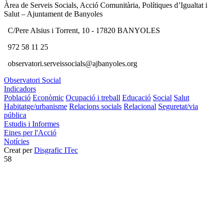
Àrea de Serveis Socials, Acció Comunitària, Polítiques d’Igualtat i
Salut – Ajuntament de Banyoles
C/Pere Alsius i Torrent, 10 - 17820 BANYOLES
972 58 11 25
observatori.serveissocials@ajbanyoles.org
Observatori Social
Indicadors
Població
Econòmic
Ocupació i treball
Educació
Social
Salut
Habitatge/urbanisme
Relacions socials
Relacional
Seguretat/via
pública
Estudis i Informes
Eines per l'Acció
Notícies
Creat per
Disgrafic ITec
58