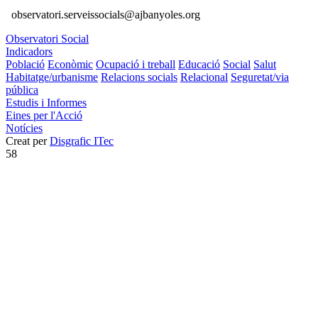
observatori.serveissocials@ajbanyoles.org
Observatori Social
Indicadors
Població
Econòmic
Ocupació i treball
Educació
Social
Salut
Habitatge/urbanisme
Relacions socials
Relacional
Seguretat/via
pública
Estudis i Informes
Eines per l'Acció
Notícies
Creat per
Disgrafic ITec
58