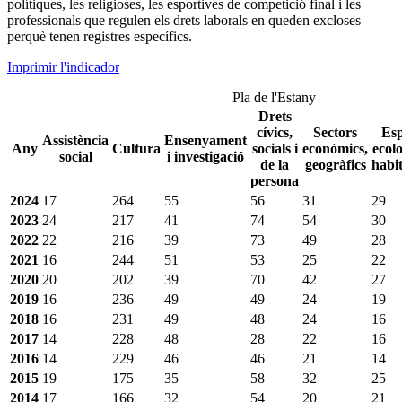
polítiques, les religioses, les esportives de competició final i les
professionals que regulen els drets laborals en queden excloses
perquè tenen registres específics.
Imprimir l'indicador
Pla de l'Estany
Drets
cívics,
Sectors
Esp
Assistència
Ensenyament
Any
Cultura
socials i
econòmics,
ecolo
social
i investigació
de la
geogràfics
habi
persona
2024
17
264
55
56
31
29
2023
24
217
41
74
54
30
2022
22
216
39
73
49
28
2021
16
244
51
53
25
22
2020
20
202
39
70
42
27
2019
16
236
49
49
24
19
2018
16
231
49
48
24
16
2017
14
228
48
28
22
16
2016
14
229
46
46
21
14
2015
19
175
35
58
32
25
2014
17
166
32
54
20
21