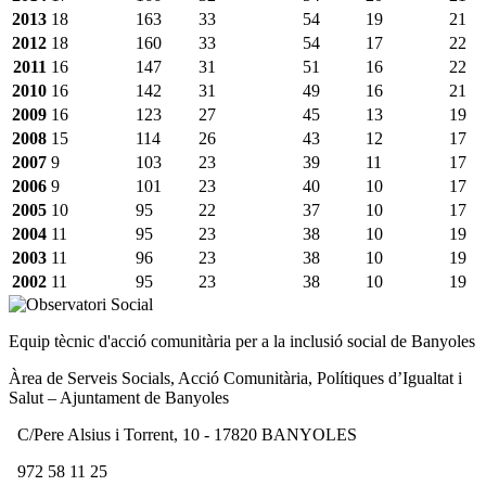
2013
18
163
33
54
19
21
2012
18
160
33
54
17
22
2011
16
147
31
51
16
22
2010
16
142
31
49
16
21
2009
16
123
27
45
13
19
2008
15
114
26
43
12
17
2007
9
103
23
39
11
17
2006
9
101
23
40
10
17
2005
10
95
22
37
10
17
2004
11
95
23
38
10
19
2003
11
96
23
38
10
19
2002
11
95
23
38
10
19
Equip tècnic d'acció comunitària per a la inclusió social de Banyoles
Àrea de Serveis Socials, Acció Comunitària, Polítiques d’Igualtat i
Salut – Ajuntament de Banyoles
C/Pere Alsius i Torrent, 10 - 17820 BANYOLES
972 58 11 25